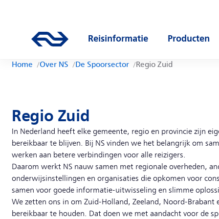
Direct naar hoofdinhoud
Hoofdnavigatie
Ga naar de homepage van ns.nl
Reisinformatie
Producten
Open submenu
Open subm
Home
Over NS
De Spoorsector
Regio Zuid
Regio Zuid
In Nederland heeft elke gemeente, regio en provincie zijn e
bereikbaar te blijven. Bij NS vinden we het belangrijk om sa
werken aan betere verbindingen voor alle reizigers.
Daarom werkt NS nauw samen met regionale overheden, ande
onderwijsinstellingen en organisaties die opkomen voor co
samen voor goede informatie-uitwisseling en slimme oploss
We zetten ons in om Zuid-Holland, Zeeland, Noord-Brabant
bereikbaar te houden. Dat doen we met aandacht voor de sp