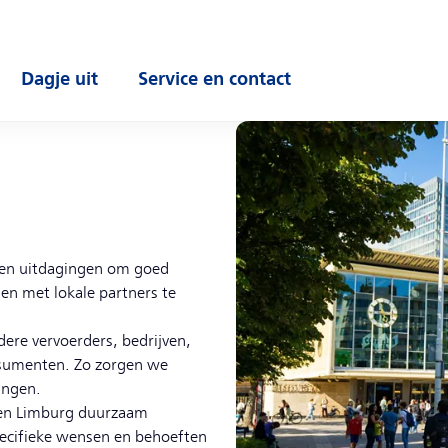
Dagje uit
Service en contact
enu
Open submenu
Open submenu
igen uitdagingen om goed
men met lokale partners te
re vervoerders, bedrijven,
nsumenten. Zo zorgen we
ingen.
 en Limburg duurzaam
ecifieke wensen en behoeften