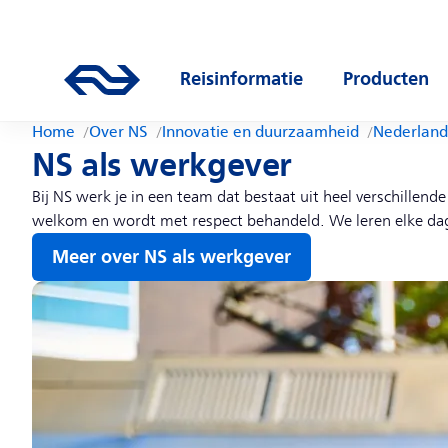
Direct naar hoofdinhoud
Hoofdnavigatie
Ga naar de homepage van ns.nl
Reisinformatie
Producten
Open submenu
Open subm
Home
Over NS
Innovatie en duurzaamheid
Nederland
NS als werkgever
Bij NS werk je in een team dat bestaat uit heel verschillen
welkom en wordt met respect behandeld. We leren elke dag 
Meer over NS als werkgever