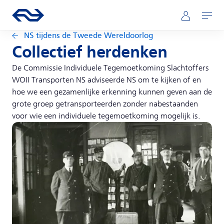
Direct naar hoofdinhoud
Hoofdnavigatie
Ga naar de homepage van ns.nl
Mijn NS
Openen
NS tijdens de Tweede Wereldoorlog
Collectief herdenken
De Commissie Individuele Tegemoetkoming Slachtoffers
WOII Transporten NS adviseerde NS om te kijken of en
hoe we een gezamenlijke erkenning kunnen geven aan de
grote groep getransporteerden zonder nabestaanden
voor wie een individuele tegemoetkoming mogelijk is.