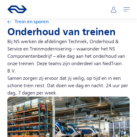
Direct naar hoofdinhoud
Hoofdnavigatie
Ga naar de homepage van ns.nl
Mijn NS
Openen
Trein en sporen
Onderhoud van treinen
Bij NS werken de afdelingen Techniek, Onderhoud &
Service en Treinmodernisering – waaronder het NS
Componentenbedrijf – elke dag aan het onderhoud van
onze treinen. Deze teams zijn onderdeel van NedTrain
B.V.
Samen zorgen zij ervoor dat jij veilig, op tijd en in een
schone trein reist. Dat doen we dag en nacht: 24 uur per
dag, 7 dagen per week.