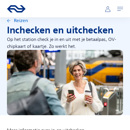
Direct naar hoofdinhoud
Hoofdnavigatie
Ga naar de homepage van ns.nl
Mijn NS
Openen
Reizen
Inchecken en uitchecken
Op het station check je in en uit met je betaalpas, OV-
chipkaart of kaartje. Zo werkt het.