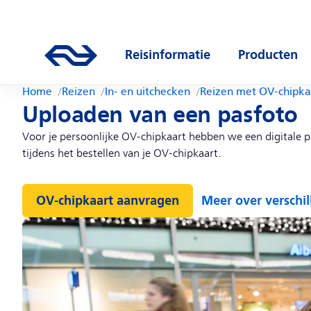
Direct naar hoofdinhoud
Hoofdnavigatie
Ga naar de homepage van ns.nl
Reisinformatie
Producten
Open submenu
Open subm
Home
Reizen
In- en uitchecken
Reizen met OV-chipka
Uploaden van een pasfoto
Voor je persoonlijke OV-chipkaart hebben we een digitale pa
tijdens het bestellen van je OV-chipkaart.
OV-chipkaart aanvragen
Meer over verschi