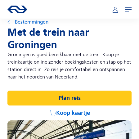
Direct naar hoofdinhoud
Hoofdnavigatie
Ga naar de homepage van ns.nl
Mijn NS
Openen
Bestemmingen
Met de trein naar
Groningen
Groningen is goed bereikbaar met de trein. Koop je
treinkaartje online zonder boekingskosten en stap op het
station direct in. Zo reis je comfortabel en ontspannen
naar het noorden van Nederland.
Plan reis
Koop kaartje