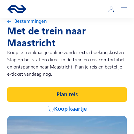
Direct naar hoofdinhoud
Hoofdnavigatie
Ga naar de homepage van ns.nl
Mijn NS
Openen
Bestemmingen
Met de trein naar
Maastricht
Koop je treinkaartje online zonder extra boekingskosten.
Stap op het station direct in de trein en reis comfortabel
en ontspannen naar Maastricht. Plan je reis en bestel je
e-ticket vandaag nog.
Plan reis
Koop kaartje