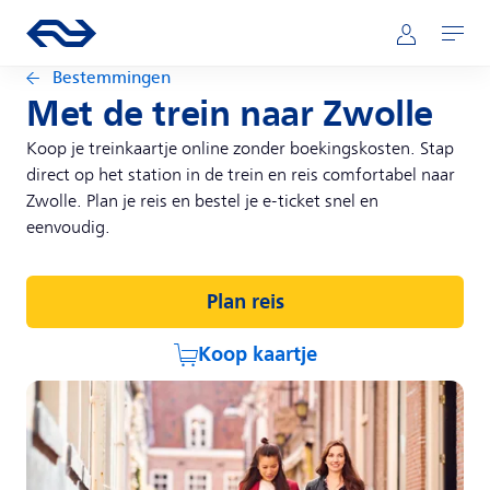
Direct naar hoofdinhoud
Hoofdnavigatie
Ga naar de homepage van ns.nl
Mijn NS
Openen
Bestemmingen
Met de trein naar Zwolle
Koop je treinkaartje online zonder boekingskosten. Stap
direct op het station in de trein en reis comfortabel naar
Zwolle. Plan je reis en bestel je e-ticket snel en
eenvoudig.
Plan reis
Koop kaartje