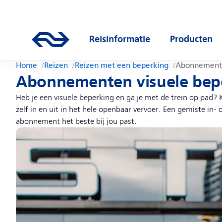
Direct naar hoofdinhoud
Hoofdnavigatie
Ga naar de homepage van ns.nl
Reisinformatie
Producten
Open submenu
Open subm
Home
Reizen
Reizen met een beperking
Abonnemente
Abonnementen visuele bep
Heb je een visuele beperking en ga je met de trein op pad? 
zelf in en uit in het hele openbaar vervoer. Een gemiste in-
abonnement het beste bij jou past.