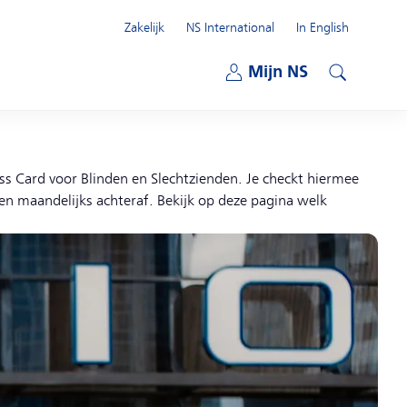
Zakelijk
NS International
In English
Open submenu
Mijn NS
Open submenu
Zoeken
ess Card voor Blinden en Slechtzienden. Je checkt hiermee
sten maandelijks achteraf. Bekijk op deze pagina welk