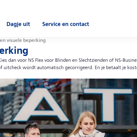
Dagje uit
Service en contact
enu
Open submenu
Open submenu
n visuele beperking
erking
Kies dan voor NS Flex voor Blinden en Slechtzienden of NS-Busin
 of uitcheck wordt automatisch gecorrigeerd. En je betaalt je ko