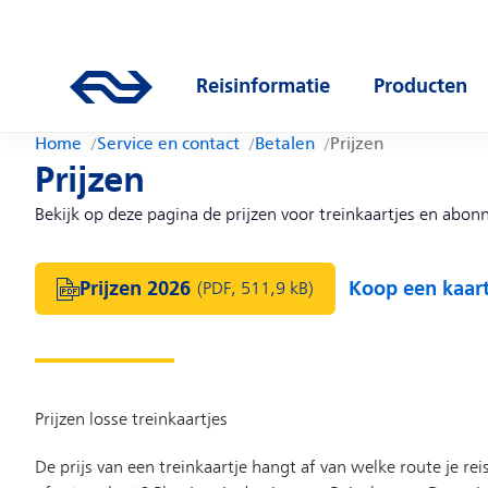
Direct naar hoofdinhoud
Hoofdnavigatie
Ga naar de homepage van ns.nl
Reisinformatie
Producten
Open submenu
Open subm
Home
Service en contact
Betalen
Prijzen
Prijzen
Bekijk op deze pagina de prijzen voor treinkaartjes en abo
Prijzen 2026
Koop een kaart