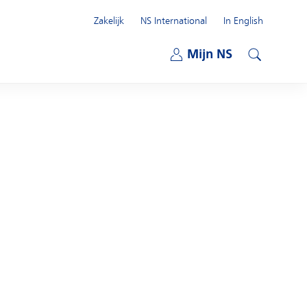
Zakelijk
NS International
In English
Open submenu
Mijn NS
Open submenu
Zoeken