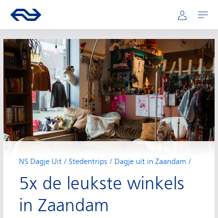
Hoofdnavigatie
Direct naar hoofdinhoud
Ga naar de homepage van ns.nl
Mijn NS
Openen
NS Dagje Uit
Stedentrips
Dagje uit in Zaandam
5x de leukste winkels
in Zaandam