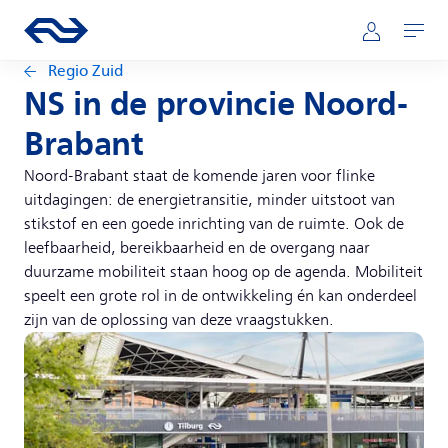
Direct naar hoofdinhoud
Hoofdnavigatie
Ga naar de homepage van ns.nl
Mijn NS
Openen
Regio Zuid
NS in de provincie Noord-
Brabant
Noord-Brabant staat de komende jaren voor flinke
uitdagingen: de energietransitie, minder uitstoot van
stikstof en een goede inrichting van de ruimte. Ook de
leefbaarheid, bereikbaarheid en de overgang naar
duurzame mobiliteit staan hoog op de agenda. Mobiliteit
speelt een grote rol in de ontwikkeling én kan onderdeel
zijn van de oplossing van deze vraagstukken.