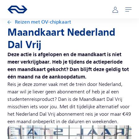
Direct naar hoofdinhoud
Hoofdnavigatie
Ga naar de homepage van ns.nl
Mijn NS
Openen
Reizen met OV-chipkaart
Maandkaart Nederland
Dal Vrij
Deze actie is afgelopen en de maandkaart is niet
meer verkrijgbaar. Heb je tijdens de actieperiode
een maandkaart gekocht? Dan blijft deze geldig tot
één maand na de aankoopdatum.
Reis je deze zomer vaak met de trein door Nederland,
maar wil je liever geen abonnement of heb je al een
studentenreisproduct? Dan is de Maandkaart Dal Vrij
misschien iets voor jou. Met dit tijdelijke alternatief voor
het Nederland Dal Vrij abonnement reis je voor maar €49
een maand onbeperkt in de daluren en weekenden.