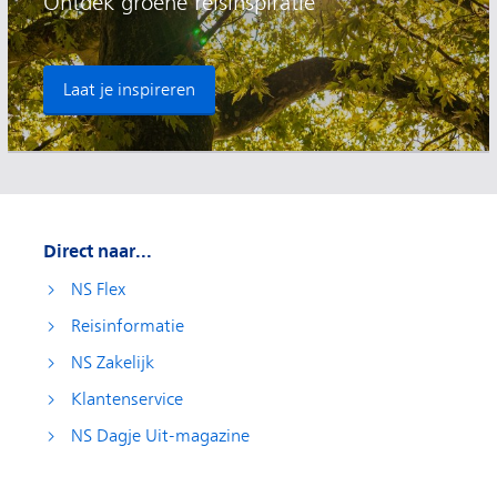
Ontdek groene reisinspiratie
Laat je inspireren
Direct naar...
NS Flex
Reisinformatie
NS Zakelijk
Klantenservice
NS Dagje Uit-magazine