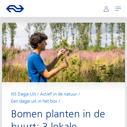
Hoofdnavigatie
Direct naar hoofdinhoud
Ga naar de homepage van ns.nl
Mijn NS
Openen
NS Dagje Uit
Actief in de natuur
Een dagje uit in het bos
Bomen planten in de
buurt: 3 lokale