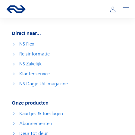
Direct naar hoofdinhoud
Hoofdnavigatie
Ga naar de homepage van ns.nl
Mijn NS
Openen
Direct naar...
NS Flex
Reisinformatie
NS Zakelijk
Klantenservice
NS Dagje Uit-magazine
Onze producten
Kaartjes & Toeslagen
Abonnementen
Deur tot deur