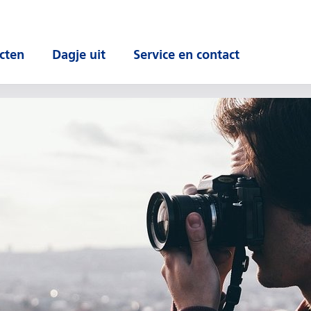
cten
Dagje uit
Service en contact
 submenu
Open submenu
Open submenu