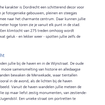
he karakter is Dordrecht een schitterend decor voor
m je fotogenieke gebouwen, pleinen en steegjes
mee naar het charmante centrum. Daar kunnen jullie
eter hoge toren zie je vanuit elk punt in de stad.
en? Een klimtocht van 275 treden omhoog wordt
t geluk - en lekker weer - spotten jullie zelfs de
cht
den jullie bij de haven en in de Wijnstraat. De oude
n mooie samensmelting van historie en alledaagse
panden bewaken de Merwekade, waar tientallen
oral in de avond, als de lichten bij de haven
 beeld. Vanuit de haven wandelen jullie meteen de
ullie op maar liefst zestig monumenten, van zestiende-
Jugendstil. Een unieke straat om portretten te