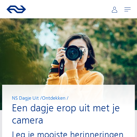
Hoofdnavigatie
Direct naar hoofdinhoud
Ga naar de homepage van ns.nl
Mijn NS
Openen
NS Dagje Uit
Ontdekken
Een dagje erop uit met je
camera
Leg je mooiste herinneringen