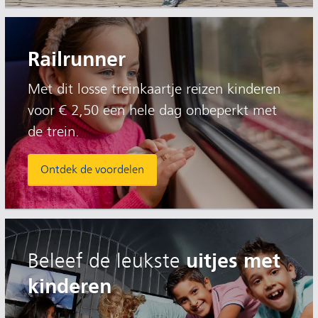
Railrunner
Met dit losse treinkaartje reizen kinderen
voor € 2,50 een hele dag onbeperkt met
de trein.
Ontdek de voordelen
uitjes met
Beleef de leukste
kinderen