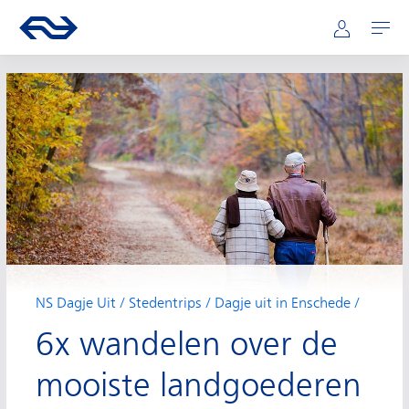
Hoofdnavigatie
Direct naar hoofdinhoud
Ga naar de homepage van ns.nl
Mijn NS
Openen
NS Dagje Uit
Stedentrips
Dagje uit in Enschede
6x wandelen over de
mooiste landgoederen