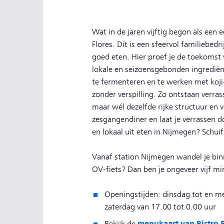
Wat in de jaren vijftig begon als een e
Flores. Dit is een sfeervol familiebedr
goed eten. Hier proef je de toekomst
lokale en seizoensgebonden ingrediën
te fermenteren en te werken met koji
zonder verspilling. Zo ontstaan verrass
maar wél dezelfde rijke structuur en vo
zesgangendiner en laat je verrassen d
en lokaal uit eten in Nijmegen? Schuif
Vanaf station Nijmegen wandel je binn
OV-fiets? Dan ben je ongeveer vijf m
Openingstijden: dinsdag tot en me
zaterdag van 17.00 tot 0.00 uur
menukaart van Bistro F