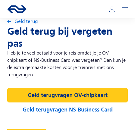
Direct naar hoofdinhoud
Hoofdnavigatie
Ga naar de homepage van ns.nl
Mijn NS
Openen
Geld terug
Geld terug bij vergeten
pas
Heb je te veel betaald voor je reis omdat je je OV-
chipkaart of NS-Business Card was vergeten? Dan kun je
de extra gemaakte kosten voor je treinreis met ons
terugvragen.
Geld terugvragen OV-chipkaart
Geld terugvragen NS-Business Card