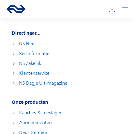
Direct naar hoofdinhoud
Hoofdnavigatie
Ga naar de homepage van ns.nl
Mijn NS
Openen
Direct naar...
NS Flex
Reisinformatie
NS Zakelijk
Klantenservice
NS Dagje Uit-magazine
Onze producten
Kaartjes & Toeslagen
Abonnementen
Deur tot deur