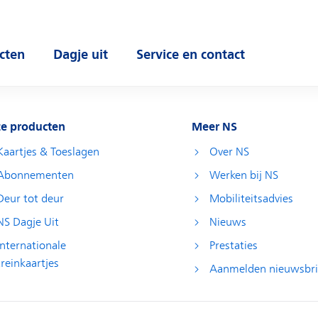
cten
Dagje uit
Service en contact
 submenu
Open submenu
Open submenu
e producten
Meer NS
Kaartjes & Toeslagen
Over NS
Abonnementen
Werken bij NS
Deur tot deur
Mobiliteitsadvies
NS Dagje Uit
Nieuws
Internationale
Prestaties
treinkaartjes
Aanmelden nieuwsbri