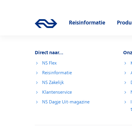
Direct naar hoofdinhoud
Hoofdnavigatie
Reisinformatie
Produ
Ga naar de homepage van ns.nl
Open submenu
Open
Direct naar...
Onz
NS Flex
Reisinformatie
NS Zakelijk
Klantenservice
NS Dagje Uit-magazine