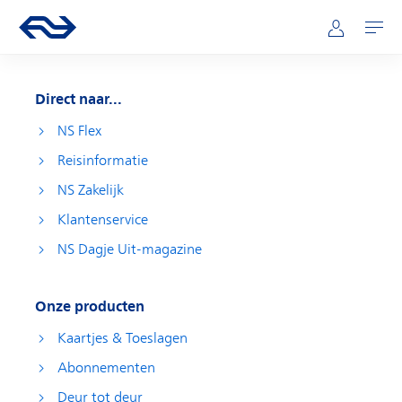
Direct naar hoofdinhoud
Hoofdnavigatie
Ga naar de homepage van ns.nl
Mijn NS
Openen
Direct naar...
NS Flex
Reisinformatie
NS Zakelijk
Klantenservice
NS Dagje Uit-magazine
Onze producten
Kaartjes & Toeslagen
Abonnementen
Deur tot deur