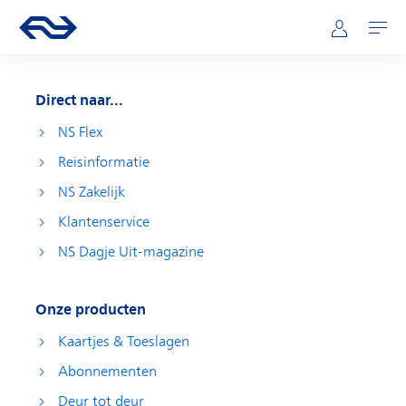
Direct naar hoofdinhoud
Hoofdnavigatie
Ga naar de homepage van ns.nl
Mijn NS
Openen
Direct naar...
NS Flex
Reisinformatie
NS Zakelijk
Klantenservice
NS Dagje Uit-magazine
Onze producten
Kaartjes & Toeslagen
Abonnementen
Deur tot deur