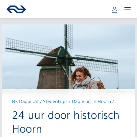
Hoofdnavigatie
Direct naar hoofdinhoud
Ga naar de homepage van ns.nl
Mijn NS
Openen
NS Dagje Uit
Stedentrips
Dagje uit in Hoorn
24 uur door historisch
Hoorn