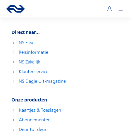
Direct naar hoofdinhoud
Hoofdnavigatie
Ga naar de homepage van ns.nl
Mijn NS
Openen
Direct naar...
NS Flex
Reisinformatie
NS Zakelijk
Klantenservice
NS Dagje Uit-magazine
Onze producten
Kaartjes & Toeslagen
Abonnementen
Deur tot deur