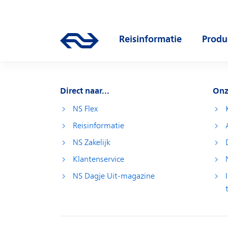
Direct naar hoofdinhoud
Hoofdnavigatie
Reisinformatie
Produ
Ga naar de homepage van ns.nl
Open submenu
Open
Direct naar...
Onz
NS Flex
Reisinformatie
NS Zakelijk
Klantenservice
NS Dagje Uit-magazine