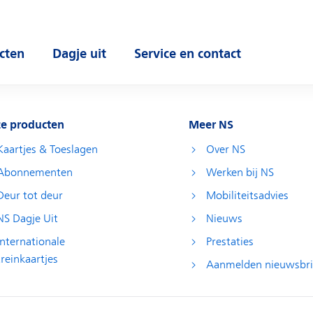
cten
Dagje uit
Service en contact
 submenu
Open submenu
Open submenu
e producten
Meer NS
Kaartjes & Toeslagen
Over NS
Abonnementen
Werken bij NS
Deur tot deur
Mobiliteitsadvies
NS Dagje Uit
Nieuws
Internationale
Prestaties
treinkaartjes
Aanmelden nieuwsbri