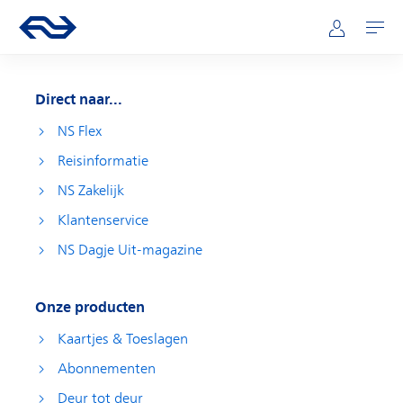
Direct naar hoofdinhoud
Hoofdnavigatie
Ga naar de homepage van ns.nl
Mijn NS
Openen
Direct naar...
NS Flex
Reisinformatie
NS Zakelijk
Klantenservice
NS Dagje Uit-magazine
Onze producten
Kaartjes & Toeslagen
Abonnementen
Deur tot deur