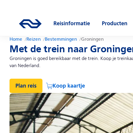
Direct naar hoofdinhoud
Hoofdnavigatie
Ga naar de homepage van ns.nl
Reisinformatie
Producten
Open submenu
Open subm
Home
Reizen
Bestemmingen
Groningen
Met de trein naar Groninge
Groningen is goed bereikbaar met de trein. Koop je treinkaa
van Nederland.
Plan reis
Koop kaartje