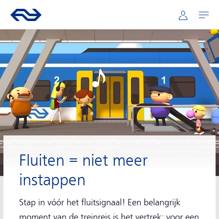
Hoofdnavigatie
Direct naar hoofdinhoud
Ga naar de homepage van ns.nl
Mijn NS
Openen
Fluiten = niet meer
instappen
Stap in vóór het fluitsignaal! Een belangrijk
moment van de treinreis is het vertrek; voor een