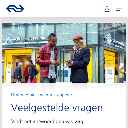
Hoofdnavigatie
Direct naar hoofdinhoud
Ga naar de homepage van ns.nl
Mijn NS
Openen
Fluiten = niet meer instappen
Veelgestelde vragen
Vindt het antwoord op uw vraag.