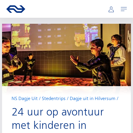
Hoofdnavigatie
Direct naar hoofdinhoud
Ga naar de homepage van ns.nl
Mijn NS
Openen
NS Dagje Uit
Stedentrips
Dagje uit in Hilversum
24 uur op avontuur
met kinderen in