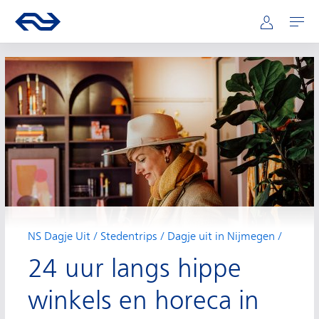
Hoofdnavigatie
Direct naar hoofdinhoud
Ga naar de homepage van ns.nl
Mijn NS
Openen
NS Dagje Uit
Stedentrips
Dagje uit in Nijmegen
24 uur langs hippe
winkels en horeca in