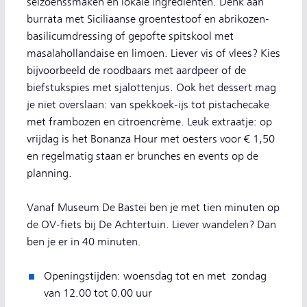
seizoenssmaken en lokale ingrediënten. Denk aan
burrata met Siciliaanse groentestoof en abrikozen-
basilicumdressing of gepofte spitskool met
masalahollandaise en limoen. Liever vis of vlees? Kies
bijvoorbeeld de roodbaars met aardpeer of de
biefstukspies met sjalottenjus. Ook het dessert mag
je niet overslaan: van spekkoek-ijs tot pistachecake
met frambozen en citroencrème. Leuk extraatje: op
vrijdag is het Bonanza Hour met oesters voor € 1,50
en regelmatig staan er brunches en events op de
planning.
Vanaf Museum De Bastei ben je met tien minuten op
de OV-fiets bij De Achtertuin. Liever wandelen? Dan
ben je er in 40 minuten.
Openingstijden: woensdag tot en met zondag
van 12.00 tot 0.00 uur