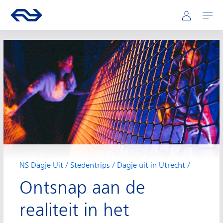
Hoofdnavigatie
Direct naar hoofdinhoud
Ga naar de homepage van ns.nl
Mijn NS
Openen
NS Dagje Uit
Stedentrips
Dagje uit in Utrecht
Ontsnap aan de
realiteit in het