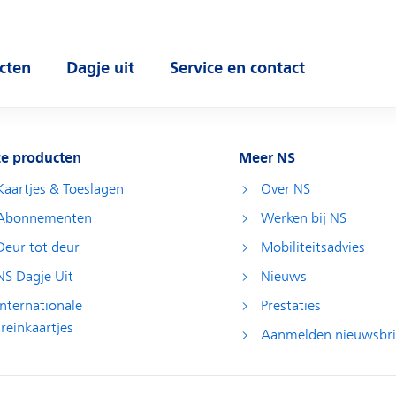
cten
Dagje uit
Service en contact
 submenu
Open submenu
Open submenu
e producten
Meer NS
Kaartjes & Toeslagen
Over NS
Abonnementen
Werken bij NS
Deur tot deur
Mobiliteitsadvies
NS Dagje Uit
Nieuws
Internationale
Prestaties
treinkaartjes
Aanmelden nieuwsbri