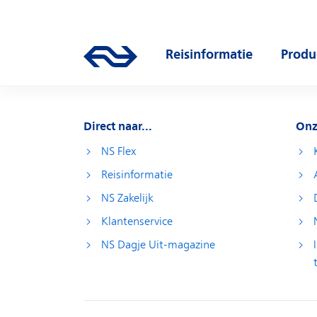
Direct naar hoofdinhoud
Hoofdnavigatie
Reisinformatie
Produ
Ga naar de homepage van ns.nl
Open submenu
Open
Direct naar...
Onz
NS Flex
Reisinformatie
NS Zakelijk
Klantenservice
NS Dagje Uit-magazine