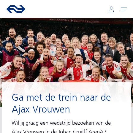
Hoofdnavigatie
Direct naar hoofdinhoud
Ga naar de homepage van ns.nl
Mijn NS
Openen
Ga met de trein naar de
Ajax Vrouwen
Wil jij graag een wedstrijd bezoeken van de
Ajax Vrouwen in de Johan Cruijff ArenA?