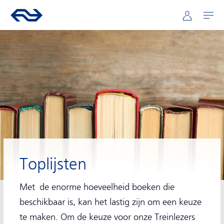
Hoofdnavigatie
Direct naar hoofdinhoud
Ga naar de homepage van ns.nl
Mijn NS
Openen
Toplijsten
Met de enorme hoeveelheid boeken die
beschikbaar is, kan het lastig zijn om een keuze
te maken. Om de keuze voor onze Treinlezers