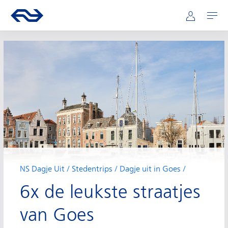
Hoofdnavigatie
Direct naar hoofdinhoud
Ga naar de homepage van ns.nl
Mijn NS
Openen
NS Dagje Uit
Stedentrips
Dagje uit in Goes
6x de leukste straatjes
van Goes