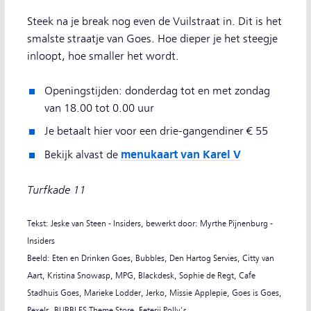
Steek na je break nog even de Vuilstraat in. Dit is het
smalste straatje van Goes. Hoe dieper je het steegje
inloopt, hoe smaller het wordt.
Openingstijden: donderdag tot en met zondag
van 18.00 tot 0.00 uur
Je betaalt hier voor een drie-gangendiner € 55
menukaart van Karel V
Bekijk alvast de
Turfkade 11
Tekst: Jeske van Steen - Insiders, bewerkt door: Myrthe Pijnenburg -
Insiders
Beeld: Eten en Drinken Goes, Bubbles, Den Hartog Servies, Citty van
Aart, Kristina Snowasp, MPG, Blackdesk, Sophie de Regt, Cafe
Stadhuis Goes, Marieke Lodder, Jerko, Missie Applepie, Goes is Goes,
Pexels, BUBBLES Theme Store, Eeterij Polly's