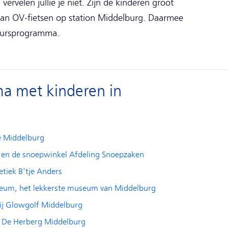
velen jullie je niet. Zijn de kinderen groot
an OV-fietsen op station Middelburg. Daarmee
-uursprogramma.
a met kinderen in
é Middelburg
t en de snoepwinkel Afdeling Snoepzaken
oetiek B'tje Anders
seum, het lekkerste museum van Middelburg
bij Glowgolf Middelburg
j De Herberg Middelburg