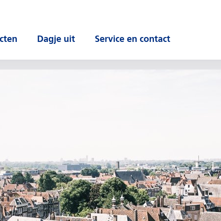
cten
Dagje uit
Service en contact
 submenu
Open submenu
Open submenu