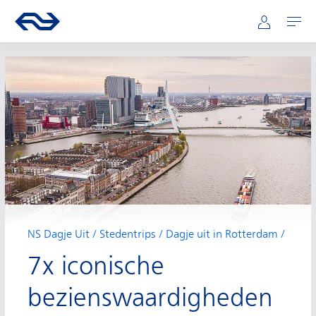
Hoofdnavigatie
Direct naar hoofdinhoud
Ga naar de homepage van ns.nl
Mijn NS
Openen
NS Dagje Uit
Stedentrips
Dagje uit in Rotterdam
7x iconische
bezienswaardigheden