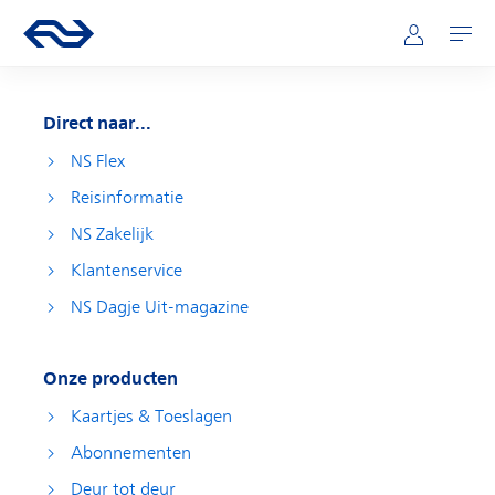
Direct naar hoofdinhoud
Hoofdnavigatie
Ga naar de homepage van ns.nl
Mijn NS
Openen
Direct naar...
NS Flex
Reisinformatie
NS Zakelijk
Klantenservice
NS Dagje Uit-magazine
Onze producten
Kaartjes & Toeslagen
Abonnementen
Deur tot deur