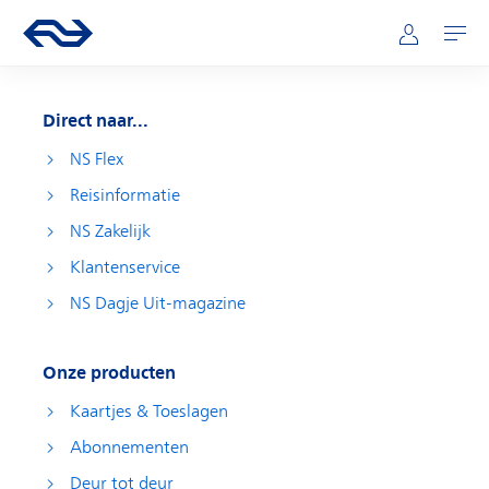
Direct naar hoofdinhoud
Hoofdnavigatie
Ga naar de homepage van ns.nl
Mijn NS
Openen
Direct naar...
NS Flex
Reisinformatie
NS Zakelijk
Klantenservice
NS Dagje Uit-magazine
Onze producten
Kaartjes & Toeslagen
Abonnementen
Deur tot deur