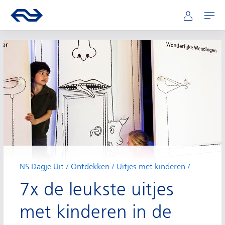
Hoofdnavigatie
Direct naar hoofdinhoud
Ga naar de homepage van ns.nl
Mijn NS
Openen
NS Dagje Uit
Ontdekken
Uitjes met kinderen
7x de leukste uitjes
met kinderen in de