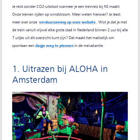
Je reist zonder CO2-uitstoot wanneer je een treinreis bij NS maakt.
Onze treinen rijden op windstroom. Meer weten hierover? Je leest
meer over onze
verduurzaming op onze website.
Wist je dat je met
de trein vanuit vrijwel elke grote stad in Nederland binnen 2 uur bij alle
7 uitjes uit dit overzicht kunt zijn? Dat maakt het makkelijk om
spontaan een
dagje weg te plannen
in de meivakantie.
1. Uitrazen bij ALOHA in
Amsterdam