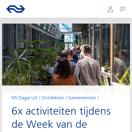
Hoofdnavigatie
Direct naar hoofdinhoud
Ga naar de homepage van ns.nl
Mijn NS
Openen
NS Dagje Uit
Ontdekken
Evenementen
6x activiteiten tijdens
de Week van de