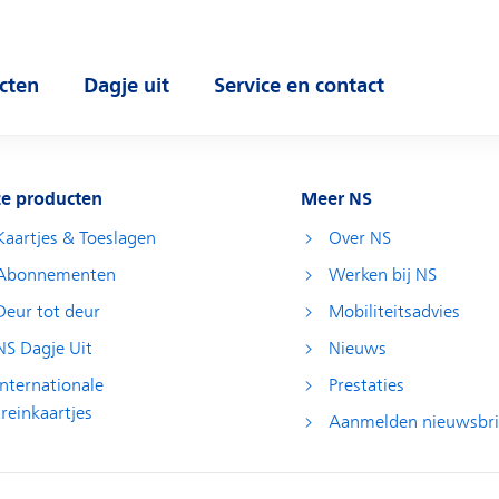
cten
Dagje uit
Service en contact
 submenu
Open submenu
Open submenu
e producten
Meer NS
Kaartjes & Toeslagen
Over NS
Abonnementen
Werken bij NS
Deur tot deur
Mobiliteitsadvies
NS Dagje Uit
Nieuws
Internationale
Prestaties
treinkaartjes
Aanmelden nieuwsbri