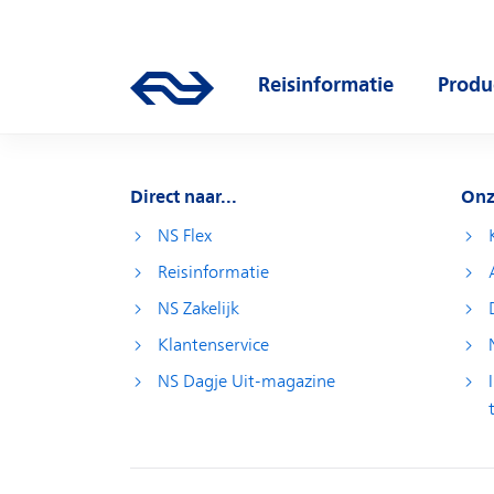
Direct naar hoofdinhoud
Hoofdnavigatie
Reisinformatie
Produ
Ga naar de homepage van ns.nl
Open submenu
Open
Direct naar...
Onz
NS Flex
Reisinformatie
NS Zakelijk
Klantenservice
NS Dagje Uit-magazine