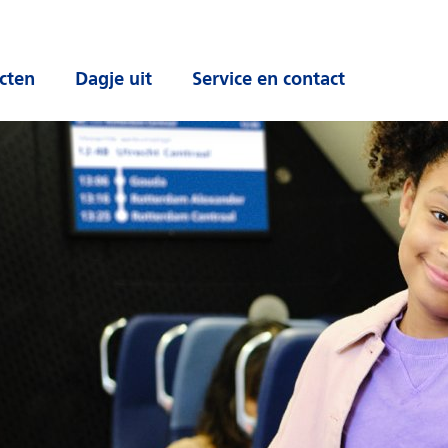
cten
Dagje uit
Service en contact
 submenu
Open submenu
Open submenu