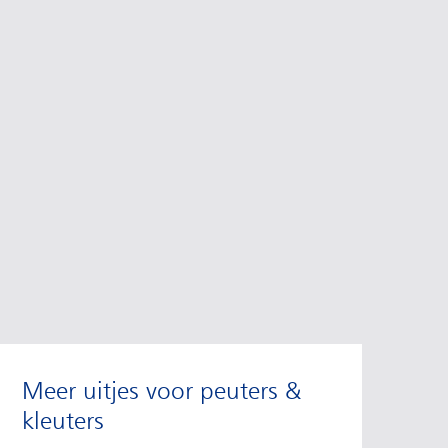
Meer uitjes voor peuters &
kleuters