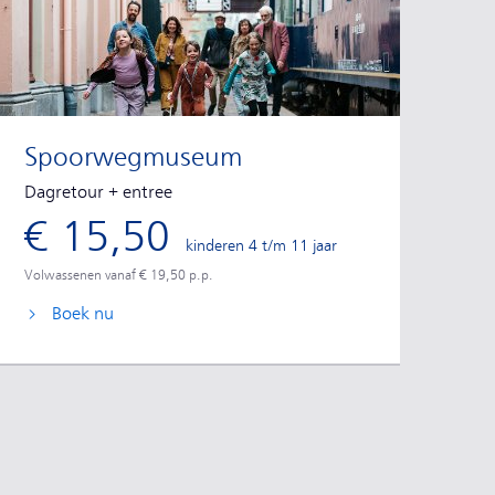
Spoorwegmuseum
Dagretour + entree
€ 15,50
kinderen 4 t/m 11 jaar
Volwassenen vanaf € 19,50 p.p.
Boek nu