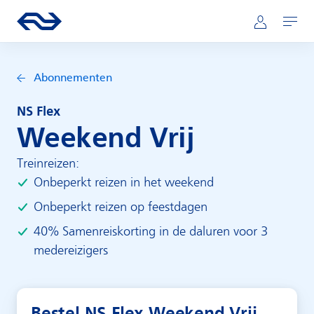
Hoofdnavigatie
Direct naar hoofdinhoud
Ga naar de homepage van ns.nl
Mijn NS
Openen
Abonnementen
NS Flex
Weekend Vrij
Treinreizen:
Onbeperkt reizen in het weekend
Onbeperkt reizen op feestdagen
40% Samenreiskorting in de daluren voor 3
medereizigers
Bestel NS Flex Weekend Vrij